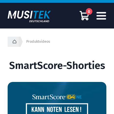
0
Videos | Produktvideos
Produktvideos
SmartScore-Shorties