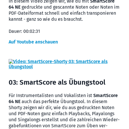
In diesem Video zeigen wir, wie du mit
SmartScore
64 NE
gedruckte und gescannte Noten oder Noten im
PDF-Datei­format schnell und einfach transpo­nieren
kannst - ganz so wie du es brauchst.
Dauer: 00:02:31
Auf Youtube anschauen
03: SmartScore als Übungstool
Für Instru­menta­listen und Voka­listen ist
SmartScore
64 NE
auch das perfekte Übungs­tool. In diesem
Shorty zeigen wir dir, wie du aus gedruckten Noten
und PDF-Noten ganz einfach Play­backs, Play­alongs
und Sing­alongs erstellst und die zahl­reichen Wieder­
gabe­funk­tionen von SmartScore zum Üben ver­