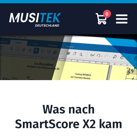
0
Was ist neu in SmartScore?
Was nach
SmartScore X2 kam