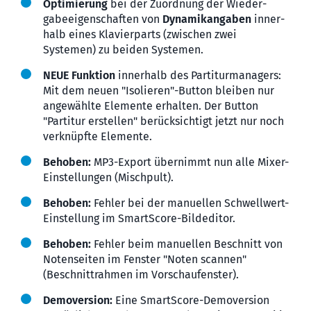
Optimierung
bei der Zuord­nung der Wieder­
gabe­eigen­schaften von
Dynamik­angaben
inner­
halb eines Klavier­parts (zwischen zwei
Systemen) zu beiden Systemen.
NEUE Funktion
inner­halb des Partitur­managers:
Mit dem neuen "Isolieren"-Button bleiben nur
angewählte Elemente erhalten. Der Button
"Partitur erstellen" berück­sichtigt jetzt nur noch
ver­knüpfte Elemente.
Behoben:
MP3-Export übernimmt nun alle Mixer-
Einstellungen (Mischpult).
Behoben:
Fehler bei der manu­ellen Schwell­wert-
Einstel­lung im SmartScore-Bildeditor.
Behoben:
Fehler beim manu­ellen Beschnitt von
Noten­seiten im Fenster "Noten scannen"
(Beschnitt­rahmen im Vorschau­fenster).
Demoversion:
Eine SmartScore-Demo­version