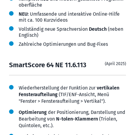
ober­fläche
NEU:
Umfassende und interaktive Online-Hilfe
mit ca. 100 Kurzvideos
Vollständig neue Sprach­version
Deutsch
(neben
Englisch)
Zahlreiche Optimierungen und Bug-Fixes
SmartScore 64 NE 11.6.113
(April 2025)
Wiederherstellung der Funktion zur
verti­kalen
Fenster­auf­tei­lung
(TIF/ENF-Ansicht, Menü
"Fenster > Fenster­auf­teilung > Vertikal").
Optimierung
der Positio­nierung, Dar­stel­lung und
Bear­bei­tung von
N-tolen-Klammern
(Triolen,
Quintolen, etc.).