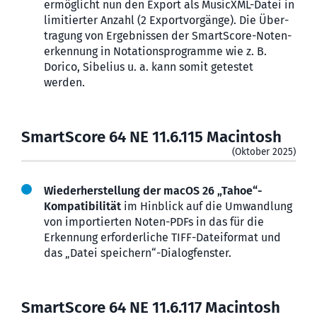
ermög­licht nun den Export als MusicXML-Datei in
limi­tierter Anzahl (2 Export­vor­gänge). Die Über­
tra­gung von Ergeb­nissen der SmartScore-Noten­
er­kennung in Notations­programme wie z. B.
Dorico, Sibelius u. a. kann somit getestet
werden.
SmartScore 64 NE 11.6.115 Macintosh
(Oktober 2025)
Wiederherstellung der macOS 26 „Tahoe“-
Kompa­ti­bilität
im Hinblick auf die Umwand­lung
von impor­tierten Noten-PDFs in das für die
Erkennung erforder­liche TIFF-Dateiformat und
das „Datei speichern“-Dialog­fenster.
SmartScore 64 NE 11.6.117 Macintosh