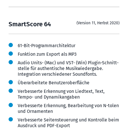
SmartScore 64
(Version 11, Herbst 2020)
61-Bit-Programm­archi­tektur
Funktion zum Export als MP3
Audio Units- (Mac) und VST- (Win) Plugin-Schnitt­
stelle für authen­tische Musik­wieder­gabe.
Integra­tion verschie­dener Soundfonts.
Überarbeitete Benutzer­oberfläche
Verbesserte Erkennung von Liedtext, Text,
Tempo- und Dynamik­angaben
Verbesserte Erkennung, Bearbeitung von N-tolen
und Ornamenten
Verbesserte Seiten­steuerung und Kontrolle beim
Ausdruck und PDF-Export